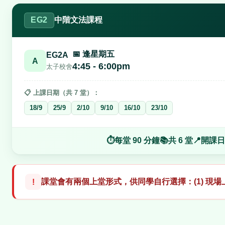
EG2
中階文法課程
📅 逢星期五
EG2A
A
4:45 - 6:00pm
太子校舍
📋 上課日期（共 7 堂）：
18/9
25/9
2/10
9/10
16/10
23/10
⏱
每堂 90 分鐘
📚
共 6 堂
📍
開課日：
課堂會有兩個上堂形式，供同學自行選擇：(1) 現場上課
!